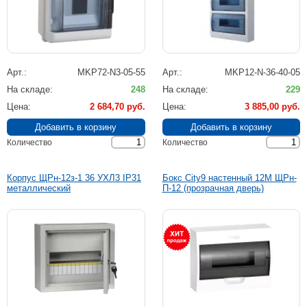
Арт.
MKP72-N3-05-55
Арт.
MKP12-N-36-40-05
На складе
248
На складе
229
Цена
2 684,70 руб.
Цена
3 885,00 руб.
Количество
Количество
Корпус ЩРн-12з-1 36 УХЛ3 IP31
Бокс City9 настенный 12М ЩРн-
металлический
П-12 (прозрачная дверь)