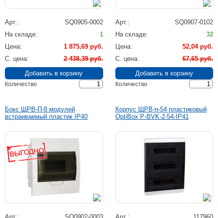
Арт.
SQ0905-0002
Арт.
SQ0907-0102
На складе
1
На складе
32
Цена
1 875,69 руб.
Цена
52,04 руб.
C. цена
2 438,39 руб.
C. цена
67,65 руб.
Количество
Количество
Бокс ЩРВ-П-8 модулей
Корпус ЩРВ-п-54 пластиковый
встраиваемый пластик IP40
OptiBox P-BVK-2-54-IP41
Арт.
SQ0902-0003
Арт.
117960