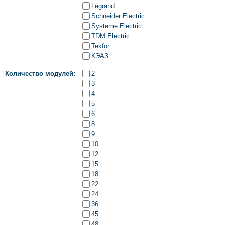
Legrand
Schneider Electric
Systeme Electric
TDM Electric
Tekfor
КЭАЗ
Количество модулей
2
3
4
5
6
8
9
10
12
15
18
22
24
36
45
48