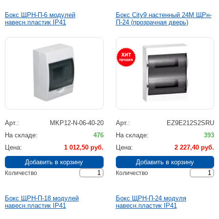
Бокс ЩРН-П-6 модулей
Бокс City9 настенный 24М ЩРн-
навесн.пластик IP41
П-24 (прозрачная дверь)
Арт.
MKP12-N-06-40-20
Арт.
EZ9E212S2SRU
На складе
476
На складе
393
Цена
1 012,50 руб.
Цена
2 227,40 руб.
Количество
Количество
Бокс ЩРН-П-18 модулей
Бокс ЩРН-П-24 модуля
навесн.пластик IP41
навесн.пластик IP41