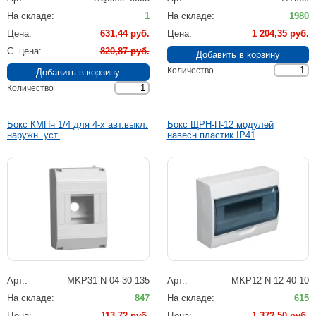
На складе
1
На складе
1980
Цена
631,44 руб.
Цена
1 204,35 руб.
C. цена
820,87 руб.
Количество
Количество
Бокс КМПн 1/4 для 4-х авт.выкл.
Бокс ЩРН-П-12 модулей
наружн. уст.
навесн.пластик IP41
Арт.
MKP31-N-04-30-135
Арт.
MKP12-N-12-40-10
На складе
847
На складе
615
Цена
113,72 руб.
Цена
1 372,50 руб.