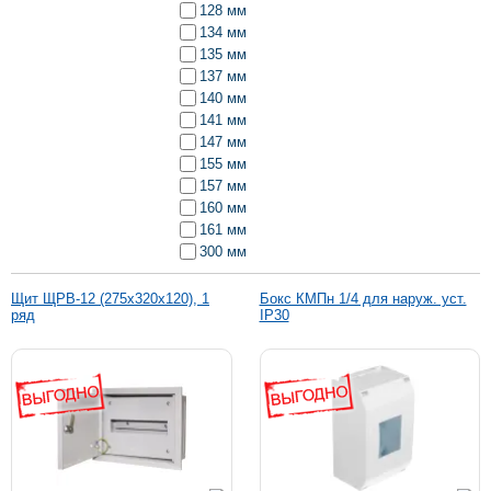
128 мм
134 мм
135 мм
137 мм
140 мм
141 мм
147 мм
155 мм
157 мм
160 мм
161 мм
300 мм
Щит ЩРВ-12 (275х320х120), 1
Бокс КМПн 1/4 для наруж. уст.
ряд
IP30