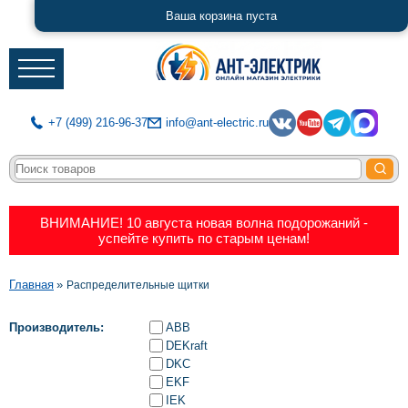
Ваша корзина пуста
+7 (499) 216-96-37
info@ant-electric.ru
Каталог
Почему мы?
ВНИМАНИЕ! 10 августа новая волна подорожаний -
Чем гордимся
успейте купить по старым ценам!
Доставка
Строка
Главная
Распределительные щитки
Возврат
навигации
Производитель
ABB
Контакты
DEKraft
DKC
Отзывы
EKF
IEK