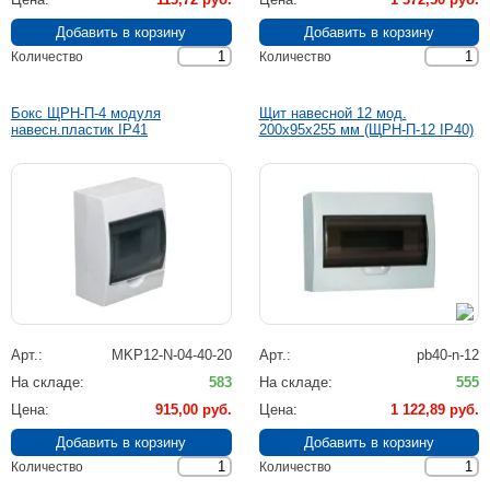
Количество
Количество
Бокс ЩРН-П-4 модуля
Щит навесной 12 мод.
навесн.пластик IP41
200x95x255 мм (ЩРН-П-12 IP40)
Арт.
MKP12-N-04-40-20
Арт.
pb40-n-12
На складе
583
На складе
555
Цена
915,00 руб.
Цена
1 122,89 руб.
Количество
Количество