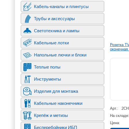
навиг
Кабель-каналы и плинтусы
Трубы и аксессуары
Светотехника и лампы
Кабельные лотки
Розетка TV
оконечная
Напольные лючки и блоки
Теплые полы
Инструменты
Изделия для монтажа
Кабельные наконечники
Арт.
2CH
Крепёж и метизы
На складе
Цена
Бесперебойники ИБП