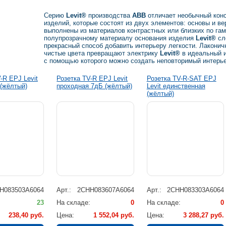
ации
Серию
Levit®
производства
ABB
отличает необычный конс
изделий, которые состоят из двух элементов: основы и в
выполнены из материалов контрастных или близких по гам
полупрозрачному материалу основания изделия
Levit®
сло
прекрасный способ добавить интерьеру легкости. Лакони
чистые цвета превращают электрику
Levit®
в идеальный и
с помощью которого можно создать неповторимый интерье
-R EPJ Levit
Розетка TV-R EPJ Levit
Розетка TV-R-SAT EPJ
 (жёлтый)
проходная 7дБ (жёлтый)
Levit единственная
(жёлтый)
H083503A6064
Арт.
2CHH083607A6064
Арт.
2CHH083303A6064
23
На складе
0
На складе
0
238,40 руб.
Цена
1 552,04 руб.
Цена
3 288,27 руб.