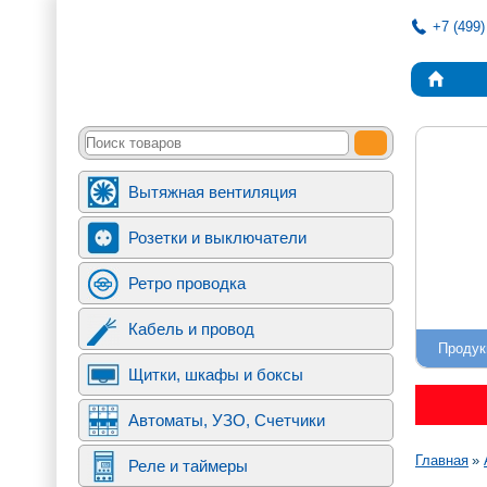
+7 (499)
Вытяжная вентиляция
Розетки и выключатели
Ретро проводка
Кабель и провод
Продук
Щитки, шкафы и боксы
Автоматы, УЗО, Счетчики
Строк
Главная
Реле и таймеры