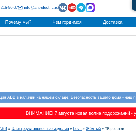
 216-96-37
info@ant-electric.ru
Почему мы?
Чем гордимся
Доставка
ция ABB в наличии на нашем складе. Безопасность вашего дома - наш п
ВНИМАНИЕ! 7 августа новая волна подорожаний - у
а
ABB
Электроустановочные изделия
Levit
Жёлтый
ТВ розетки