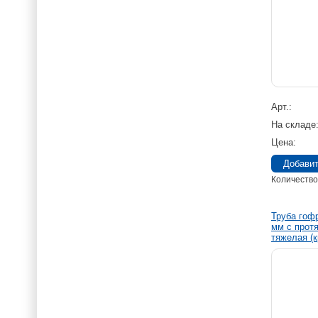
Арт.
На складе
Цена
Количество
Труба гоф
мм с прот
тяжелая (к