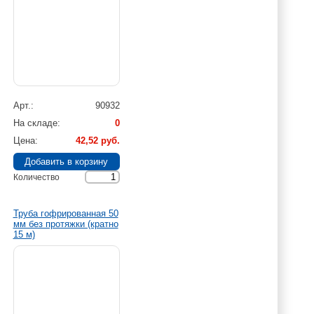
Арт.
90932
На складе
0
Цена
42,52 руб.
Количество
Труба гофрированная 50
мм без протяжки (кратно
15 м)