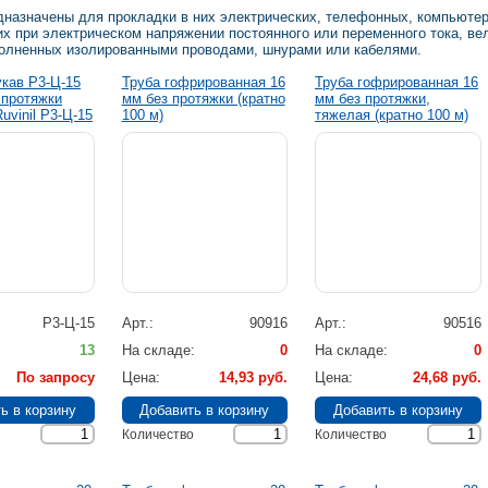
ации
дназначены для прокладки в них электрических, телефонных, компьютер
х при электрическом напряжении постоянного или переменного тока, ве
полненных изолированными проводами, шнурами или кабелями.
кав Р3-Ц-15
Труба гофрированная 16
Труба гофрированная 16
 протяжки
мм без протяжки (кратно
мм без протяжки,
Ruvinil Р3-Ц-15
100 м)
тяжелая (кратно 100 м)
Р3-Ц-15
Арт.
90916
Арт.
90516
13
На складе
0
На складе
0
По запросу
Цена
14,93 руб.
Цена
24,68 руб.
Количество
Количество