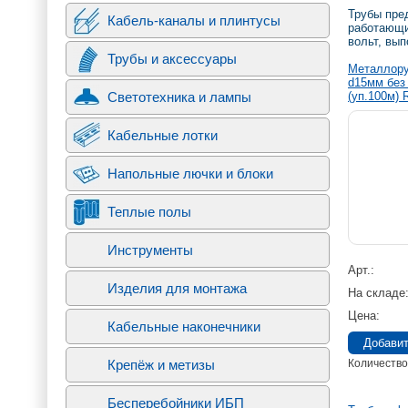
навиг
Трубы пре
Кабель-каналы и плинтусы
работающи
вольт, вы
Трубы и аксессуары
Металлору
d15мм без
Светотехника и лампы
(уп.100м) 
Кабельные лотки
Напольные лючки и блоки
Теплые полы
Инструменты
Арт.
Изделия для монтажа
На складе
Цена
Кабельные наконечники
Количество
Крепёж и метизы
Бесперебойники ИБП