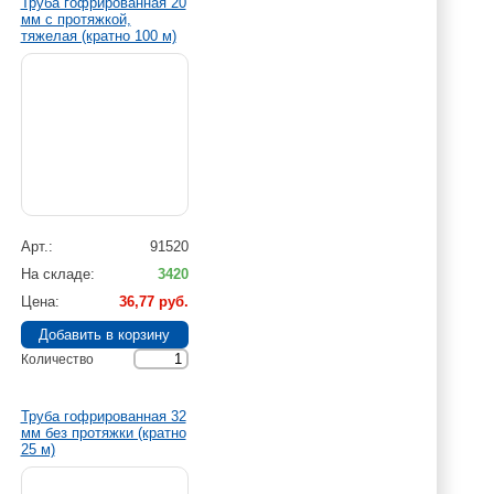
Труба гофрированная 20
мм с протяжкой,
тяжелая (кратно 100 м)
Арт.
91520
На складе
3420
Цена
36,77 руб.
Количество
Труба гофрированная 32
мм без протяжки (кратно
25 м)