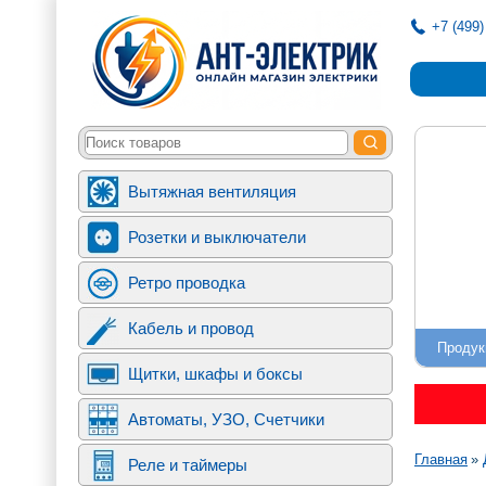
+7 (499)
Вытяжная вентиляция
Розетки и выключатели
Ретро проводка
Кабель и провод
Продук
Щитки, шкафы и боксы
Автоматы, УЗО, Счетчики
Строк
Главная
Реле и таймеры