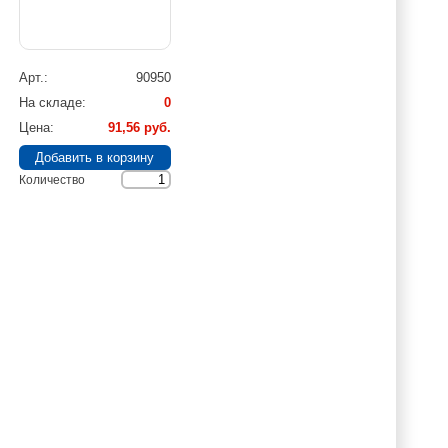
Арт.
90950
На складе
0
Цена
91,56 руб.
Количество