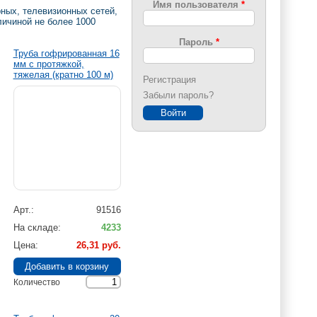
Имя пользователя
*
ных, телевизионных сетей,
личиной не более 1000
Пароль
*
Труба гофрированная 16
мм с протяжкой,
тяжелая (кратно 100 м)
Регистрация
Забыли пароль?
Арт.
91516
На складе
4233
Цена
26,31 руб.
Количество