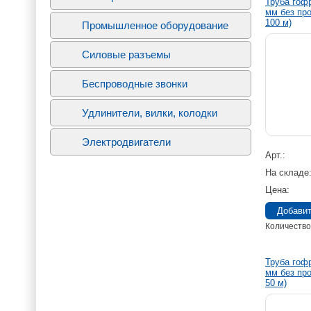
Труба гоф
мм без про
100 м)
Промышленное оборудование
Силовые разъемы
Беспроводные звонки
Удлинители, вилки, колодки
Электродвигатели
Арт.
На складе
Цена
Количество
Труба гоф
мм без про
50 м)