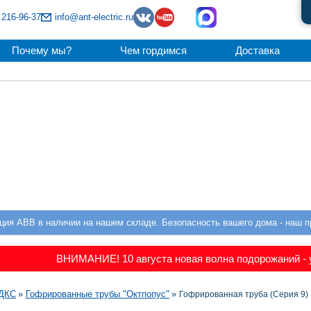
 216-96-37
info@ant-electric.ru
Почему мы?
Чем гордимся
Доставка
ция ABB в наличии на нашем складе. Безопасность вашего дома - наш п
ВНИМАНИЕ! 10 августа новая волна подорожаний - у
а
ДКС
Гофрированные трубы "Октпопус"
Гофрированная труба (Серия 9)