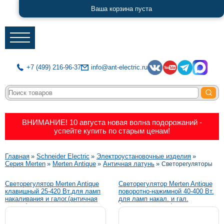
Ваша корзина пуста
+7 (499) 216-96-37
info@ant-electric.ru
Каталог
Почему мы?
ВНИМАНИЕ! 10 августа новая волна подорожаний -
Чем гордимся
успейте купить по старым ценам!
Доставка
Строка
Главная
Schneider Electric
Электроустановочные изделия
Возврат
Серия Merten
Merten Antique
Античная латунь
Светорегуляторы
навигации
Контакты
Светорегулятор Merten Antique
Светорегулятор Merten Antique
клавишный 25-420 Вт.для ламп
поворотно-нажимной 40-400 Вт.
накаливания и галог.(античная
для ламп накал. и гал.
Отзывы
латунь)
(античная латунь)