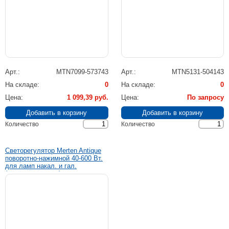
Арт.
MTN7099-573743
Арт.
MTN5131-504143
На складе
0
На складе
0
Цена
1 099,39 руб.
Цена
По запросу
Количество
Количество
Светорегулятор Merten Antique
поворотно-нажимной 40-600 Вт.
для ламп накал. и гал.
(античная латунь)